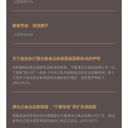
...(2026/06/12)
载誉亮相・强强携手
...(2026/04/16)
关于提前执行预包装食品标签新版国家标准的声明
为积极响应食品国家安全标准的更新，宁夏厚生记食品有限公司（以
下简称"我公司"）依据《中华人民共和国食品安全法实施条例》第十
三条关于食品安全标准提前实施的相关规定，现郑重声明如下...
(2025/06/11)
厚生记食品首航韩国，“宁夏味道”再扩亚洲版图
满载着休闲零食的货车缓缓驶出宁夏厚生记食品有限公司厂区，标志
着厚生记首次进军韩国市场的订单正式启运...(2025/10/27)