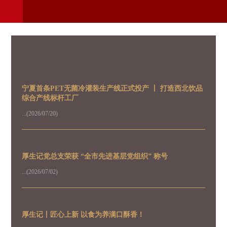
menu
宁夏首条PET无菌冷灌装生产线正式投产 丨 打造西北饮品
综合产线标杆工厂
...(2026/07/20)
厚生记党总支荣获 “全市先进基层党组织” 称号
...(2026/07/02)
厚生记丨匠心上新 以食为养满口酥香！